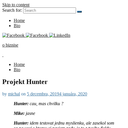
Skip to content
Search for:
Home
Bio
o biznise
Home
Bio
Projekt Hunter
by
michal
on
5 decembra, 2019
4 januára, 2020
Hunter:
cau, mas chvilku ?
Mike:
jasne
Hunter:
idem testovat jednu myslienku, ale zasekol som