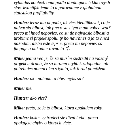
vyhladas kontext. opat podla doplnujucich klucovych
slov. kvantifikujeme to a porovname z globalnou
statistikou profitability.
Hunter:
teraz ma napada, ak vies identifikovat, co je
najvacsia blbost, tak preco sa s tym mam vobec srat?
preco mi hned nepovies, co su tie najvacsie blbosti a
urobime si projekt spolu. ty ho navrhnes a ja to hned
nakodim. alebo este lepsie. preco mi nepovies co
funguje a nakodim rovno to 🙂
Mike:
jedna vec je, že sa musím sustredit na vlastný
projekt a druhá, že sa mozem mylit. kazdopadne, ak
potrebujes pomoct len s tymto, tak ti rad pomôžem.
Hunter:
ok , pohoda. a btw: mylis sa?
Mike:
nie.
Hunter:
ako vies?
Mike:
preto, ze je to blbost, ktoru opakujem roky.
Hunter:
kokos vy traderi ste divni ludia. preco
opakujete chyby o ktorych viete.