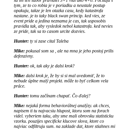
sa im ten subor pravidiel 3+1 vidi ako 4+0. Pocitaju s
tym, ze to co robia je v poriadku a neustale postup
opakuju, takze je len otazka casu, kedy katastrofa
nastane. je to taky black swan princip. ked vies, ze
event pride a jedina neznama je cas, tak usposobis
pravidla tak, aby vysledok nebol katastrofa. ked nevies
ze pride, tak sa to casom urcite dozvies.
Hunter:
ty si zase cital Taleba
Mike:
pokusal som sa , ale na mna je jeho postoj prilis
defenzivny.
Hunter:
ok, tak aky je dalsi krok
?
Mike:
dalsi krok je, že by si si mal uvedomiť, že to
nebude úplne malý projekt. môže to byť celkom vela
práce.
Hunter:
tomu začínam chapať. Čo ďalej?
M
ike:
nejaká forma behaviorálnej analýzy. ak chces,
napisem ti tu najvacsiu hlupost, ktoru som na forach
videl. vyberiem taku, aby sme mali obrovsku statisticku
vzorku. pouzijes specificke klucove slova, ktore co
najviac odfiltruju sum. na zaklade dat, ktore stiahnes mi