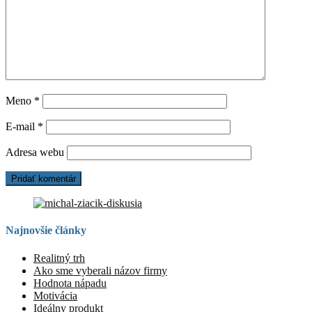
Meno
*
E-mail
*
Adresa webu
Najnovšie články
Realitný trh
Ako sme vyberali názov firmy
Hodnota nápadu
Motivácia
Ideálny produkt