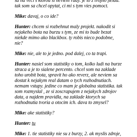
sa na veci s ktorou si neviem rady. je to z tvojho fieldu.
tak som sa chcel opytat, ci mi s tym vies pomoct.
Mike:
davaj, o co ide?
Hunter:
chcem si rozbehnut maly projekt. nakodit si
nejakeho bota na burzu s tym, ze mi to bude bezat
niekde mimo ako blackbox. ty robis nieco podobne,
nie?
Mike:
nie, ale to je jedno. pod dalej, co ta trapi.
Hunter:
nasiel som statistiky o tom, kolko ludi na burze
straca a je to sialene percento. chcel som na zaklade
toho urobit bota, spravit ho ako reverz, ale neviem sa
dostat k nejakym real datam o tych rozhodnutiach.
nemam vstupy. jedine co mam je globalna statistika. tak
som rozmyslal , ze si zoscrapujem z nejakych zdrojov
data, a najdem pravidla, na zaklade ktorych sa
rozhodnutia tvoria a otocim ich. dava to zmysel?
Mike:
ake statistiky?
Hunter:
tu
Mike:
1. tie statistiky nie su z burzy, 2. ak myslis zdroje,