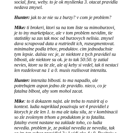
social, fora, weby. to je ok myslienka 3. otacat pravidla
nedava zmysel.
Hunter:
jak to ze nie su z burzy? v com je problem?
Mike:
ti brokeri, ktori su na tom liste su mimoburzovi,
je to iny marketplace, ale v tom problem nevidim, tie
statistiky sa zas tak moc od burzovych nelisia. zmysel
dava scrapovad data a roztriedit ich, rozsegmentovat.
minimalne podla trhov, produktov. cim jednoduchsie
tym lepsie. dalsia vec je, ze niektore z tych pravidiel su
blbosti, ale niektore su ok. je to tak 50:50. ty zatial
nevies, ktore su tie zle, ale aj keby si vedel, tak ti nestaci
len rozdelovat na 1 a 0. musis rozlisovat intenzitu.
Hunter:
intenzita blbosti. to ma napadlo, ale
potrebujem aspon jedno zle pravidlo. nieco, co je
fatalna blbost, aby som mohol zacat.
Mike
: to ti dokazem najst. ale treba to rozsirit aj o
kontext. ludia napriklad pouzivaju set 4 pravidiel z
ktorych je zle len 1. to ma ale taku silu, ze v kombinacii
so zle zvolenym trhom a produktom je to fatalita.
fatalny event nastane na zaklade toho, co ludia
nevedia. problem je, ze pokial nevedia ze nevedia, tak