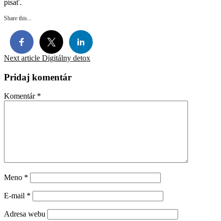
písať.
Share this...
Continue
Next article
Digitálny detox
Reading
Pridaj komentár
Komentár
*
Meno
*
E-mail
*
Adresa webu