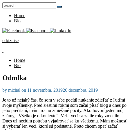
Skip
Search
to
for:
content
Home
Bio
o biznise
Home
Bio
Odmlka
by
michal
on
11 novembra, 2019
26 decembra, 2019
Je to už nejaký čas, čo som v sebe pocítil nutkanie zdieľať z ľuďmi
svoje myšlienky. Pred šiestimi rokmi som začal písať blog a dnes po
jeho prečítaní, mám trochu zmiešané pocity. Ako hovorí jeden môj
známy, “Všetko je o kontexte” .Veľa vecí sa za tie roky zmenilo.
Dnes už necítim potrebu vyjadrovať sa ku všetkému. Mám možnosť
si vyberať len veci, ktoré sú podstatné. Preto chcem opäť začať